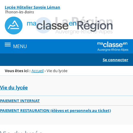
Panneau de gestion des cookies
Lycée Hôtelier Savoie Léman
Menu de la rubrique
Contenu
Thonon-les-Bains
MENU
Se connecter
Vous êtes ici :
Accueil
›
Vie du lycée
Vie du lycée
PAIEMENT INTERNAT
PAIEMENT RESTAURATION (élèves et personnels au ticket)