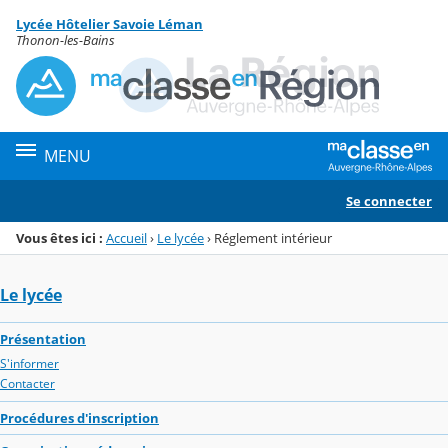
Panneau de gestion des cookies
Lycée Hôtelier Savoie Léman
Menu de la rubrique
Contenu
Thonon-les-Bains
MENU
Se connecter
Vous êtes ici :
Accueil
›
Le lycée
›
Réglement intérieur
Le lycée
Présentation
S'informer
Contacter
Procédures d'inscription