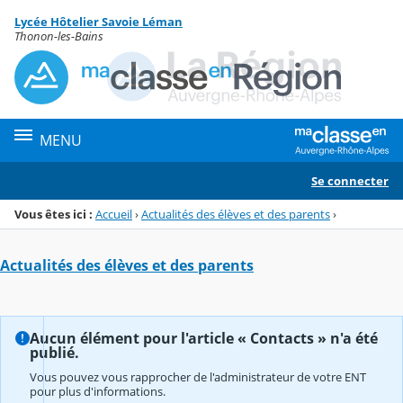
Panneau de gestion des cookies
Lycée Hôtelier Savoie Léman
Menu de la rubrique
Contenu
Thonon-les-Bains
MENU
Se connecter
Vous êtes ici :
Accueil
›
Actualités des élèves et des parents
›
Actualités des élèves et des parents
Aucun élément pour l'article « Contacts » n'a été
publié.
Vous pouvez vous rapprocher de l'administrateur de votre ENT
pour plus d'informations.