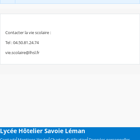
Contacter la vie scolaire :
Tel : 04.50.81.24.74
vie.scolaire@lhsl.fr
Lycée Hôtelier Savoie Léman
Contacts
Mentions légales
Chartes d'utilisation
Données personnelles